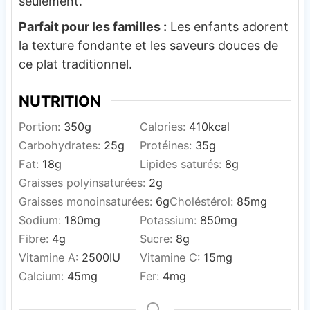
seulement.
Parfait pour les familles :
Les enfants adorent
la texture fondante et les saveurs douces de
ce plat traditionnel.
NUTRITION
Portion:
350
g
Calories:
410
kcal
Carbohydrates:
25
g
Protéines:
35
g
Fat:
18
g
Lipides saturés:
8
g
Graisses polyinsaturées:
2
g
Graisses monoinsaturées:
6
g
Choléstérol:
85
mg
Sodium:
180
mg
Potassium:
850
mg
Fibre:
4
g
Sucre:
8
g
Vitamine A:
2500
IU
Vitamine C:
15
mg
Calcium:
45
mg
Fer:
4
mg