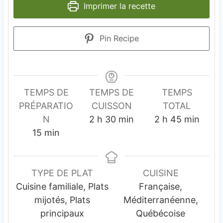
Imprimer la recette
Pin Recipe
TEMPS DE
TEMPS DE
TEMPS
PRÉPARATIO
CUISSON
TOTAL
h
m
h
m
N
2
h
30
min
2
h
45
min
m
e
i
e
i
15
min
i
u
n
u
n
n
r
u
r
u
u
e
t
e
t
TYPE DE PLAT
CUISINE
t
s
e
s
e
Cuisine familiale, Plats
Française,
e
s
s
mijotés, Plats
Méditerranéenne,
s
principaux
Québécoise