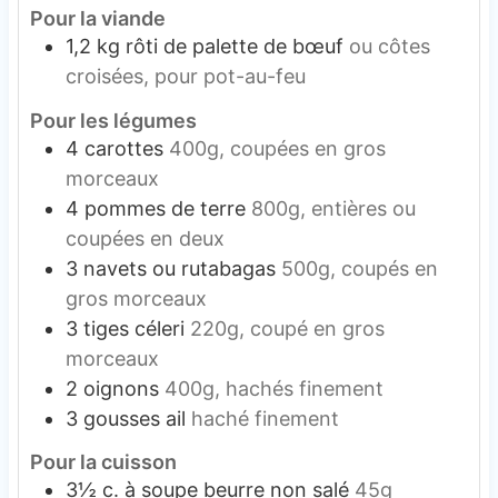
Pour la viande
1,2
kg
rôti de palette de bœuf
ou côtes
croisées, pour pot-au-feu
Pour les légumes
4
carottes
400g, coupées en gros
morceaux
4
pommes de terre
800g, entières ou
coupées en deux
3
navets ou rutabagas
500g, coupés en
gros morceaux
3
tiges
céleri
220g, coupé en gros
morceaux
2
oignons
400g, hachés finement
3
gousses
ail
haché finement
Pour la cuisson
3½
c. à soupe
beurre non salé
45g