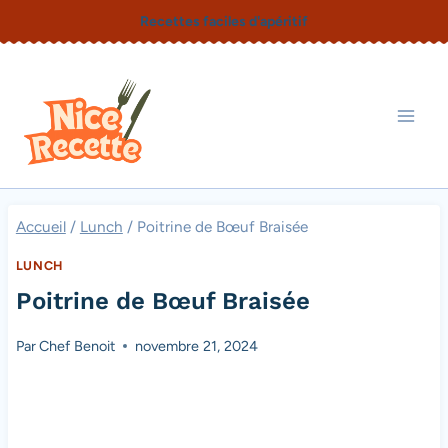
Aller
Recettes faciles d'apéritif
au
contenu
Accueil
/
Lunch
/
Poitrine de Bœuf Braisée
LUNCH
Poitrine de Bœuf Braisée
Par
Chef Benoit
novembre 21, 2024