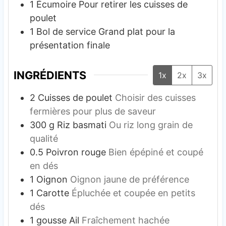
1 Écumoire
Pour retirer les cuisses de
poulet
1 Bol de service
Grand plat pour la
présentation finale
INGRÉDIENTS
1x
2x
3x
2
Cuisses de poulet
Choisir des cuisses
fermières pour plus de saveur
300
g
Riz basmati
Ou riz long grain de
qualité
0.5
Poivron rouge
Bien épépiné et coupé
en dés
1
Oignon
Oignon jaune de préférence
1
Carotte
Épluchée et coupée en petits
dés
1
gousse
Ail
Fraîchement hachée