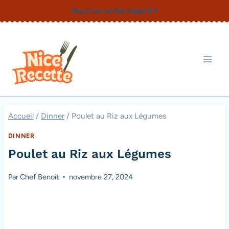
Aller
Recettes faciles d'apéritif
au
contenu
Accueil
/
Dinner
/
Poulet au Riz aux Légumes
DINNER
Poulet au Riz aux Légumes
Par
Chef Benoit
novembre 27, 2024