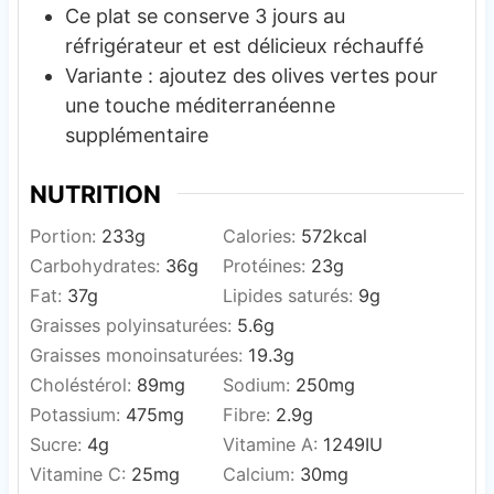
Ce plat se conserve 3 jours au
réfrigérateur et est délicieux réchauffé
Variante : ajoutez des olives vertes pour
une touche méditerranéenne
supplémentaire
NUTRITION
Portion:
233
g
Calories:
572
kcal
Carbohydrates:
36
g
Protéines:
23
g
Fat:
37
g
Lipides saturés:
9
g
Graisses polyinsaturées:
5.6
g
Graisses monoinsaturées:
19.3
g
Choléstérol:
89
mg
Sodium:
250
mg
Potassium:
475
mg
Fibre:
2.9
g
Sucre:
4
g
Vitamine A:
1249
IU
Vitamine C:
25
mg
Calcium:
30
mg