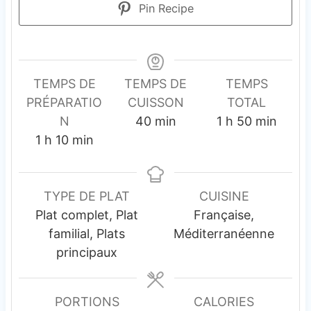
Pin Recipe
TEMPS DE
TEMPS DE
TEMPS
PRÉPARATIO
CUISSON
TOTAL
m
h
m
N
40
min
1
h
50
min
h
m
i
e
i
1
h
10
min
e
i
n
u
n
u
n
u
r
u
r
u
t
e
t
TYPE DE PLAT
CUISINE
e
t
e
e
Plat complet, Plat
Française,
e
s
s
familial, Plats
Méditerranéenne
s
principaux
PORTIONS
CALORIES