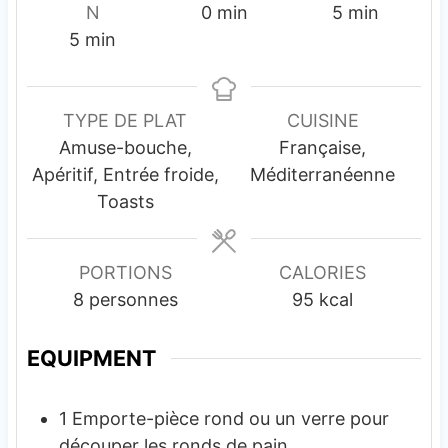
m
m
N
0
min
5
min
m
i
i
5
min
i
n
n
n
u
u
u
t
t
TYPE DE PLAT
CUISINE
t
e
e
Amuse-bouche,
Française,
e
s
s
Apéritif, Entrée froide,
Méditerranéenne
s
Toasts
PORTIONS
CALORIES
8
personnes
95
kcal
EQUIPMENT
1 Emporte-pièce rond
ou un verre pour
découper les ronds de pain