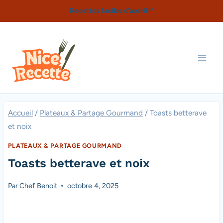
Aller
Recettes faciles d'apéritif
au
contenu
Accueil
/
Plateaux & Partage Gourmand
/
Toasts betterave
et noix
PLATEAUX & PARTAGE GOURMAND
Toasts betterave et noix
Par
Chef Benoit
octobre 4, 2025