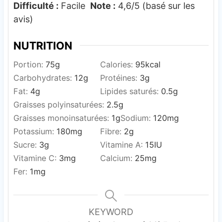
Difficulté :
Facile
Note :
4,6/5 (basé sur les
avis)
NUTRITION
Portion:
75
g
Calories:
95
kcal
Carbohydrates:
12
g
Protéines:
3
g
Fat:
4
g
Lipides saturés:
0.5
g
Graisses polyinsaturées:
2.5
g
Graisses monoinsaturées:
1
g
Sodium:
120
mg
Potassium:
180
mg
Fibre:
2
g
Sucre:
3
g
Vitamine A:
15
IU
Vitamine C:
3
mg
Calcium:
25
mg
Fer:
1
mg
KEYWORD