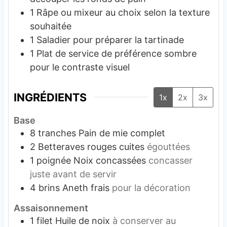
1 Râpe ou mixeur
au choix selon la texture
souhaitée
1 Saladier
pour préparer la tartinade
1 Plat de service
de préférence sombre
pour le contraste visuel
INGRÉDIENTS
1x
2x
3x
Base
8
tranches
Pain de mie complet
2
Betteraves rouges cuites
égouttées
1
poignée
Noix concassées
concasser
juste avant de servir
4
brins
Aneth frais
pour la décoration
Assaisonnement
1
filet
Huile de noix
à conserver au