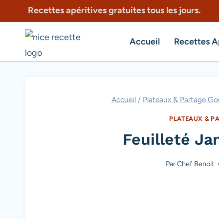
Aller
Recettes apéritives gratuites tous les jours.
au
contenu
Accueil
Recettes A
Accueil
/
Plateaux & Partage G
PLATEAUX & P
Feuilleté J
Par
Chef Benoit