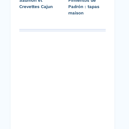
Saumon et
Pimientos de
Crevettes Cajun
Padrón : tapas
maison