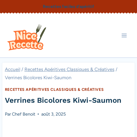
Aller
Recettes faciles d'apéritif
au
contenu
Accueil
/
Recettes Apéritives Classiques & Créatives
/
Verrines Bicolores Kiwi-Saumon
RECETTES APÉRITIVES CLASSIQUES & CRÉATIVES
Verrines Bicolores Kiwi-Saumon
Par
Chef Benoit
août 3, 2025