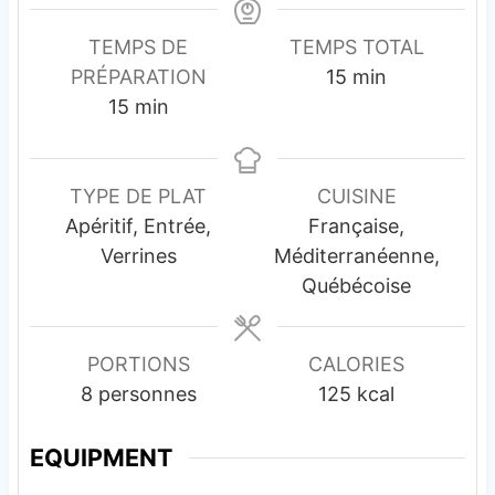
TEMPS DE
TEMPS TOTAL
m
PRÉPARATION
15
min
m
i
15
min
i
n
n
u
u
t
TYPE DE PLAT
CUISINE
t
e
Apéritif, Entrée,
Française,
e
s
Verrines
Méditerranéenne,
s
Québécoise
PORTIONS
CALORIES
8
personnes
125
kcal
EQUIPMENT