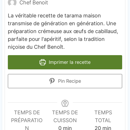
Chef Benoit
La véritable recette de tarama maison
transmise de génération en génération. Une
préparation crémeuse aux œufs de cabillaud,
parfaite pour l'apéritif, selon la tradition
niçoise du Chef Benoît.
Imprimer la recette
Pin Recipe
TEMPS DE
TEMPS DE
TEMPS
PRÉPARATIO
CUISSON
TOTAL
m
m
N
0
min
20
min