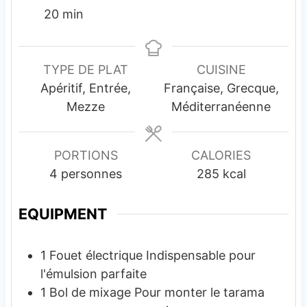
m
i
i
20
min
i
n
n
n
u
u
u
t
t
TYPE DE PLAT
CUISINE
t
e
e
Apéritif, Entrée,
Française, Grecque,
e
s
s
Mezze
Méditerranéenne
s
PORTIONS
CALORIES
4
personnes
285
kcal
EQUIPMENT
1 Fouet électrique
Indispensable pour
l'émulsion parfaite
1 Bol de mixage
Pour monter le tarama