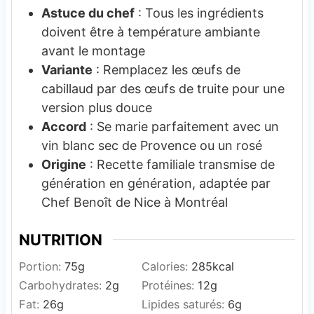
Astuce du chef
: Tous les ingrédients
doivent être à température ambiante
avant le montage
Variante
: Remplacez les œufs de
cabillaud par des œufs de truite pour une
version plus douce
Accord
: Se marie parfaitement avec un
vin blanc sec de Provence ou un rosé
Origine
: Recette familiale transmise de
génération en génération, adaptée par
Chef Benoît de Nice à Montréal
NUTRITION
Portion:
75
g
Calories:
285
kcal
Carbohydrates:
2
g
Protéines:
12
g
Fat:
26
g
Lipides saturés:
6
g