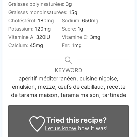
Graisses polyinsaturées:
3
g
Graisses monoinsaturées:
15
g
Choléstérol:
180
mg
Sodium:
650
mg
Potassium:
120
mg
Sucre:
1
g
Vitamine A:
320
IU
Vitamine C:
3
mg
Calcium:
45
mg
Fer:
1
mg
KEYWORD
apéritif méditerranéen, cuisine niçoise,
émulsion, mezze, œufs de cabillaud, recette
de tarama maison, tarama maison, tartinade
Tried this recipe?
Let us know
how it was!