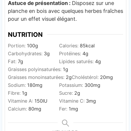
Astuce de présentation :
Disposez sur une
planche en bois avec quelques herbes fraîches
pour un effet visuel élégant.
NUTRITION
Portion:
100
g
Calories:
85
kcal
Carbohydrates:
3
g
Protéines:
4
g
Fat:
7
g
Lipides saturés:
4
g
Graisses polyinsaturées:
1
g
Graisses monoinsaturées:
2
g
Choléstérol:
20
mg
Sodium:
180
mg
Potassium:
300
mg
Fibre:
1
g
Sucre:
2
g
Vitamine A:
150
IU
Vitamine C:
3
mg
Calcium:
80
mg
Fer:
1
mg