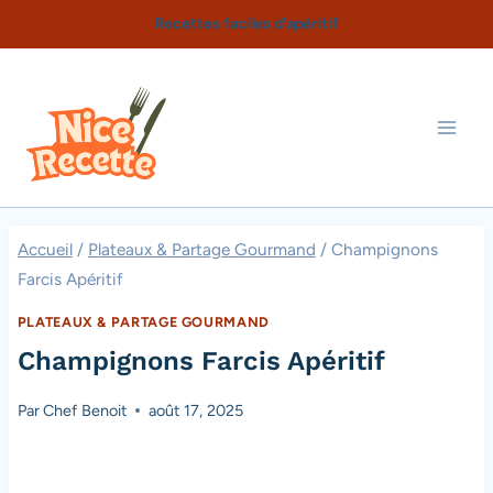
Aller
Recettes faciles d'apéritif
au
contenu
Accueil
/
Plateaux & Partage Gourmand
/
Champignons
Farcis Apéritif
PLATEAUX & PARTAGE GOURMAND
Champignons Farcis Apéritif
Par
Chef Benoit
août 17, 2025