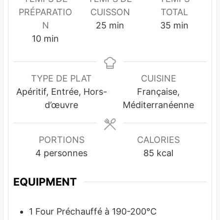
PRÉPARATIO
CUISSON
TOTAL
m
m
N
25
min
35
min
m
i
i
10
min
i
n
n
n
u
u
u
t
t
TYPE DE PLAT
CUISINE
t
e
e
Apéritif, Entrée, Hors-
Française,
e
s
s
d’œuvre
Méditerranéenne
s
PORTIONS
CALORIES
4
personnes
85
kcal
EQUIPMENT
1 Four
Préchauffé à 190-200°C